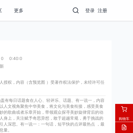
区
更多
登录
注册
0
0:40:0
新
人授权，内容（含预览图 ）受著作权法保护，未经许可任
涵盖有每日话题食在人心、轻评乐、话题、有一说一，内容
以人文视角聚焦中华美食，将文化与美食衔接，感受美食
妙的歌曲或者乐章开始，带领观众探寻美妙旋律背后的动
人身上，关注赋予奇思异想，敢于超越常规，勇于挑战的
购物车
引人深思。有一说一：一句话，短平快的点评最热点 ，最
息量。