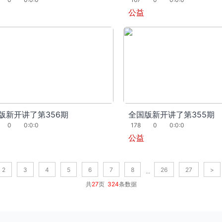
公益
版新开讲了第356期
全国版新开讲了第355期
0
0:0:0
178
0
0:0:0
公益
2
3
4
5
6
7
8
26
27
>
...
共
27
页
324
条数据