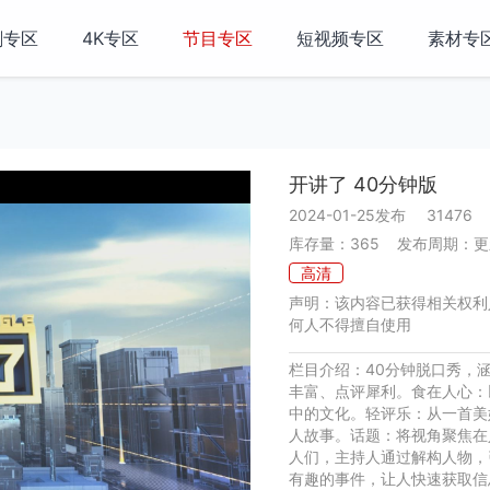
剧专区
4K专区
节目专区
短视频专区
素材专
开讲了 40分钟版
31476
2024-01-25发布
库存量：365 发布周期：更
高清
声明：该内容已获得相关权利
何人不得擅自使用
栏目介绍：40分钟脱口秀，
丰富、点评犀利。食在人心：
中的文化。轻评乐：从一首美
人故事。话题：将视角聚焦在
人们，主持人通过解构人物，
有趣的事件，让人快速获取信