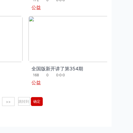
公益
全国版新开讲了第354期
168
0
0:0:0
公益
>>