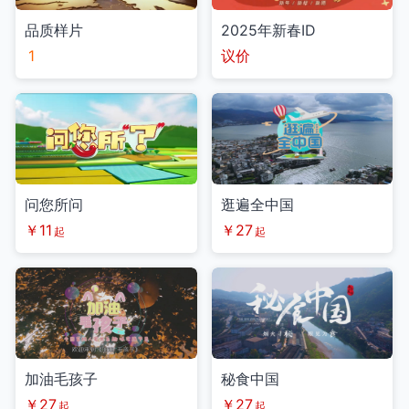
品质样片
2025年新春ID
1
议价
问您所问
逛遍全中国
￥11
￥27
起
起
加油毛孩子
秘食中国
￥27
￥27
起
起