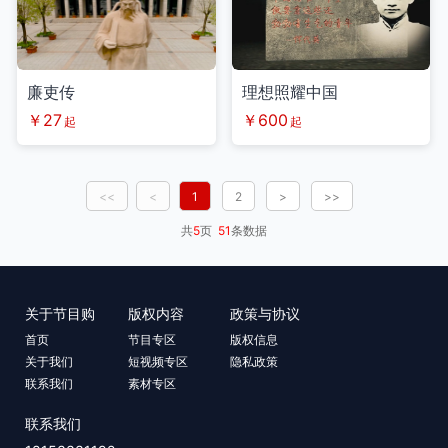
廉吏传
理想照耀中国
￥27
￥600
起
起
<<
<
1
2
>
>>
共
5
页
51
条数据
关于节目购
版权内容
政策与协议
首页
节目专区
版权信息
关于我们
短视频专区
隐私政策
联系我们
素材专区
联系我们