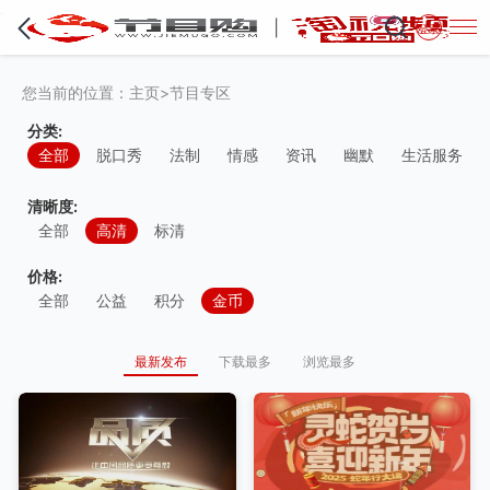
·
登录
您当前的位置：
主页
>
节目专区
分类:
全部
脱口秀
法制
情感
资讯
幽默
生活服务
清晰度:
全部
高清
标清
价格:
全部
公益
积分
金币
最新发布
下载最多
浏览最多