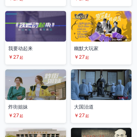
我要动起来
幽默大玩家
￥27
￥27
起
起
炸街姐妹
大国治道
￥27
￥27
起
起