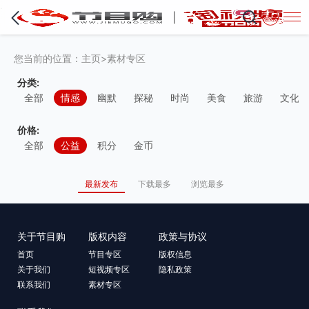
·
登录
您当前的位置：
主页
>
素材专区
分类:
全部
情感
幽默
探秘
时尚
美食
旅游
文化
价格:
全部
公益
积分
金币
最新发布
下载最多
浏览最多
关于节目购
版权内容
政策与协议
首页
节目专区
版权信息
关于我们
短视频专区
隐私政策
联系我们
素材专区