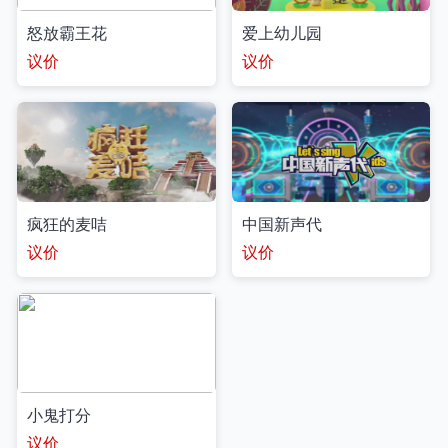
怒放霸王花
爱上幼儿园
议价
议价
疯狂的麦咭
中国新声代
议价
议价
小鬼打分
议价