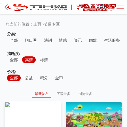
·
登录
您当前的位置：
主页
>
节目专区
分类:
全部
脱口秀
法制
情感
资讯
幽默
生活服务
清晰度:
全部
高清
标清
价格:
全部
公益
积分
金币
最新发布
下载最多
浏览最多