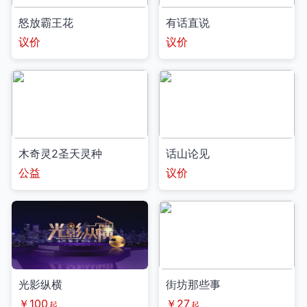
怒放霸王花
有话直说
议价
议价
木奇灵2圣天灵种
话山论见
公益
议价
光影纵横
街坊那些事
￥100
￥27
起
起