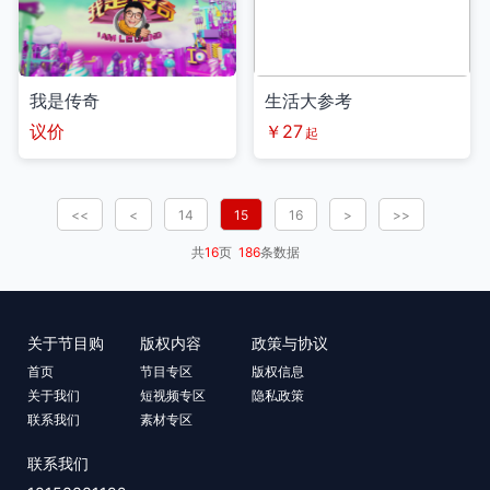
我是传奇
生活大参考
议价
￥27
起
<<
<
14
15
16
>
>>
共
16
页
186
条数据
关于节目购
版权内容
政策与协议
首页
节目专区
版权信息
关于我们
短视频专区
隐私政策
联系我们
素材专区
联系我们