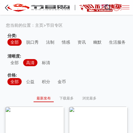
·
登录
您当前的位置：
主页
>
节目专区
分类:
全部
脱口秀
法制
情感
资讯
幽默
生活服务
清晰度:
全部
高清
标清
价格:
全部
公益
积分
金币
最新发布
下载最多
浏览最多