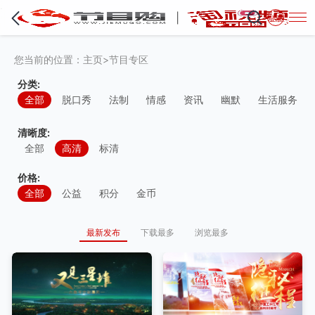
·
登录
您当前的位置：
主页
>
节目专区
分类:
全部
脱口秀
法制
情感
资讯
幽默
生活服务
清晰度:
全部
高清
标清
价格:
全部
公益
积分
金币
最新发布
下载最多
浏览最多