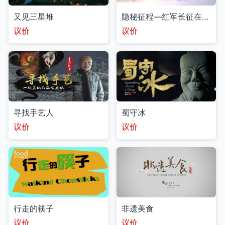
又见三星堆
隐秘征程—红军长征在四川
议价
议价
寻找手艺人
蜀守冰
议价
议价
行走的筷子
非遗美食
议价
议价