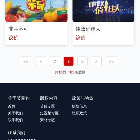
非尝不可
律政俏佳人
议价
议价
<<
<
7
8
9
>
>>
共
16
页
185
条数据
关于节目购
版权内容
政策与协议
首页
节目专区
版权信息
关于我们
短视频专区
隐私政策
联系我们
素材专区
联系我们